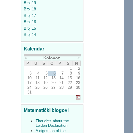
Broj 19
Broj 18
Broj 17
Broj 16
Broj 15
Broj 14
Kalendar
«
»
Kolovoz
P
U
S
Č
P
S
N
1
2
3
4
5
6
7
8
9
10
11
12
13
14
15
16
17
18
19
20
21
22
23
24
25
26
27
28
29
30
31
Matematički blogovi
Thoughts about the
Leiden Declaration
A digestion of the