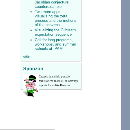
Jacobian conjecture
counterexample
Two more apps:
visualizing the zeta
process and the motions
of the heavens
Visualizing the Gilbreath
expectation sequence
Call for long programs,
workshops, and summer
schools at IPAM
više
Sponzori
Časopis financijski pomaže
Ministarstvo znanosti, obrazovanja
i športa Republike Hrvatske.