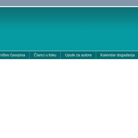
ištvo časopisa
Članci u tisku
Upute za autore
Kalendar događanja