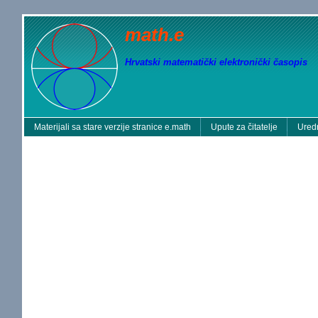
math.e
Hrvatski matematički elektronički časopis
Materijali sa stare verzije stranice e.math
Upute za čitatelje
Uredn