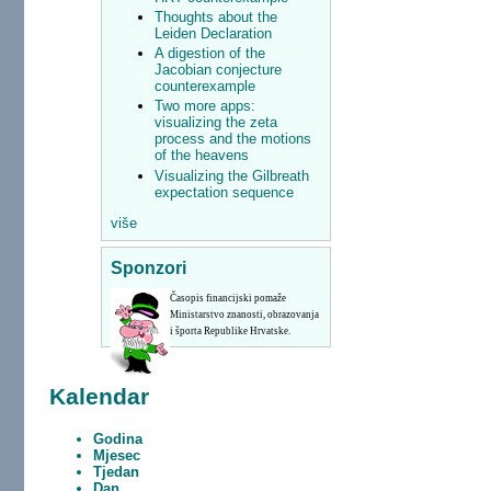
Thoughts about the
Leiden Declaration
A digestion of the
Jacobian conjecture
counterexample
Two more apps:
visualizing the zeta
process and the motions
of the heavens
Visualizing the Gilbreath
expectation sequence
više
Sponzori
Časopis financijski pomaže
Ministarstvo znanosti, obrazovanja
i športa Republike Hrvatske.
Kalendar
Godina
Mjesec
Tjedan
Dan