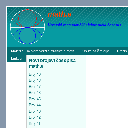
math.e
Hrvatski matematički elektronički časopis
Materijali sa stare verzije stranice e.math
Upute za čitatelje
Uredni
Linkovi
Novi brojevi časopisa
math.e
Broj 49
Broj 48
Broj 47
Broj 46
Broj 45
Broj 44
Broj 43
Broj 42
Broj 41