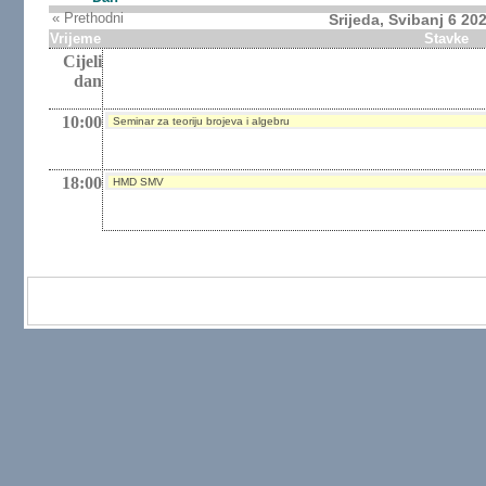
« Prethodni
Srijeda, Svibanj 6 20
Vrijeme
Stavke
Cijeli
dan
10:00
Seminar za teoriju brojeva i algebru
18:00
HMD SMV