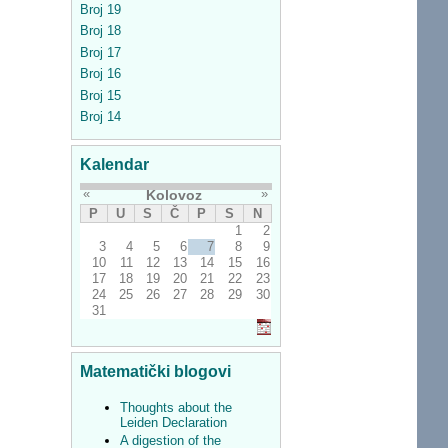
Broj 19
Broj 18
Broj 17
Broj 16
Broj 15
Broj 14
Kalendar
«
»
Kolovoz
P
U
S
Č
P
S
N
1
2
3
4
5
6
7
8
9
10
11
12
13
14
15
16
17
18
19
20
21
22
23
24
25
26
27
28
29
30
31
Matematički blogovi
Thoughts about the
Leiden Declaration
A digestion of the