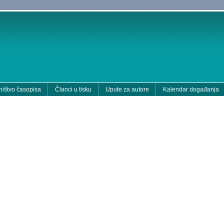
ištvo časopisa
Članci u tisku
Upute za autore
Kalendar događanja