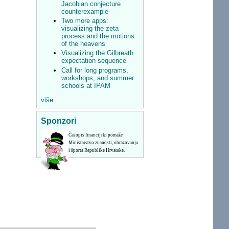
Jacobian conjecture
counterexample
Two more apps:
visualizing the zeta
process and the motions
of the heavens
Visualizing the Gilbreath
expectation sequence
Call for long programs,
workshops, and summer
schools at IPAM
više
Sponzori
Časopis financijski pomaže
Ministarstvo znanosti, obrazovanja
i športa Republike Hrvatske.