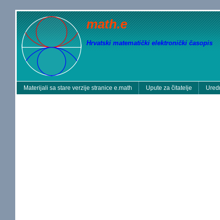
math.e
Hrvatski matematički elektronički časopis
Materijali sa stare verzije stranice e.math
Upute za čitatelje
Uredn