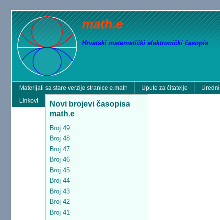
math.e
Hrvatski matematički elektronički časopis
Materijali sa stare verzije stranice e.math
Upute za čitatelje
Uredni
Linkovi
Novi brojevi časopisa
math.e
Broj 49
Broj 48
Broj 47
Broj 46
Broj 45
Broj 44
Broj 43
Broj 42
Broj 41