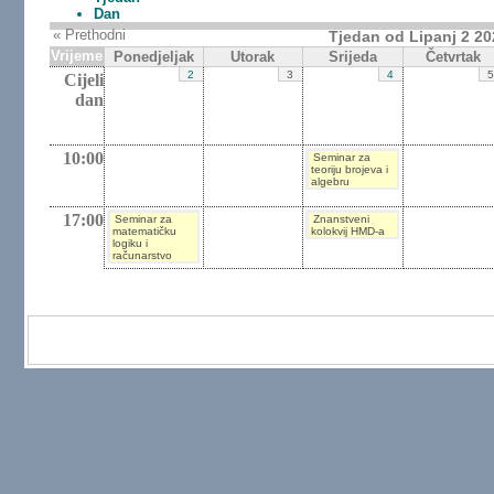
Dan
« Prethodni
Tjedan od Lipanj 2 20
Vrijeme
Ponedjeljak
Utorak
Srijeda
Četvrtak
2
3
4
Cijeli
dan
10:00
Seminar za
teoriju brojeva i
algebru
17:00
Seminar za
Znanstveni
matematičku
kolokvij HMD-a
logiku i
računarstvo