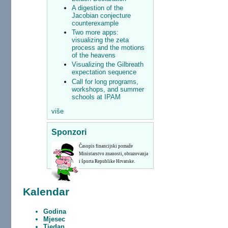
A digestion of the
Jacobian conjecture
counterexample
Two more apps:
visualizing the zeta
process and the motions
of the heavens
Visualizing the Gilbreath
expectation sequence
Call for long programs,
workshops, and summer
schools at IPAM
više
Sponzori
Časopis financijski pomaže
Ministarstvo znanosti, obrazovanja
i športa Republike Hrvatske.
Kalendar
Godina
Mjesec
Tjedan