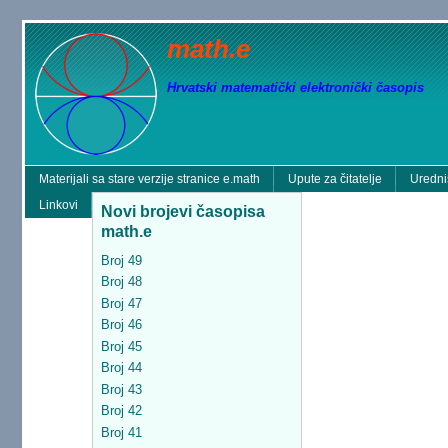
math.e
Hrvatski matematički elektronički časopis
Materijali sa stare verzije stranice e.math
Upute za čitatelje
Uredni
Linkovi
Novi brojevi časopisa
math.e
Broj 49
Broj 48
Broj 47
Broj 46
Broj 45
Broj 44
Broj 43
Broj 42
Broj 41