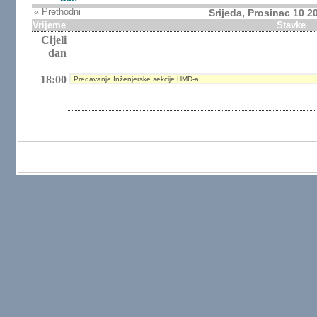
« Prethodni
Srijeda, Prosinac 10 2
Vrijeme
Stavke
Cijeli
dan
18:00
Predavanje Inženjerske sekcije HMD-a