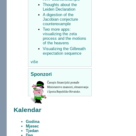
Thoughts about the
Leiden Declaration
A digestion of the
Jacobian conjecture
counterexample
Two more apps:
visualizing the zeta
process and the motions
of the heavens
Visualizing the Gilbreath
expectation sequence
više
Sponzori
Časopis financijski pomaže
Ministarstvo znanosti, obrazovanja
i športa Republike Hrvatske.
Kalendar
Godina
Mjesec
Tjedan
Dan