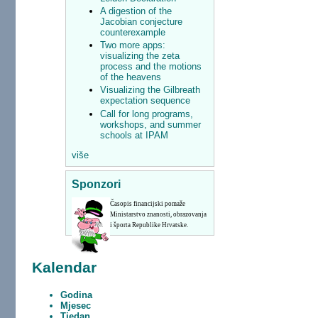
A digestion of the
Jacobian conjecture
counterexample
Two more apps:
visualizing the zeta
process and the motions
of the heavens
Visualizing the Gilbreath
expectation sequence
Call for long programs,
workshops, and summer
schools at IPAM
više
Sponzori
Časopis financijski pomaže
Ministarstvo znanosti, obrazovanja
i športa Republike Hrvatske.
Kalendar
Godina
Mjesec
Tjedan