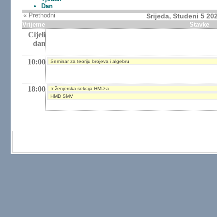
Dan
« Prethodni
Srijeda, Studeni 5 20
Vrijeme
Stavke
Cijeli
dan
10:00
Seminar za teoriju brojeva i algebru
18:00
Inženjerska sekcija HMD-a
HMD SMV