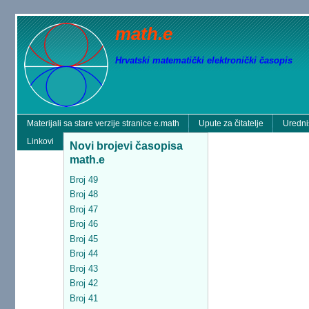
math.e
Hrvatski matematički elektronički časopis
Materijali sa stare verzije stranice e.math
Upute za čitatelje
Uredni
Linkovi
Novi brojevi časopisa
math.e
Broj 49
Broj 48
Broj 47
Broj 46
Broj 45
Broj 44
Broj 43
Broj 42
Broj 41