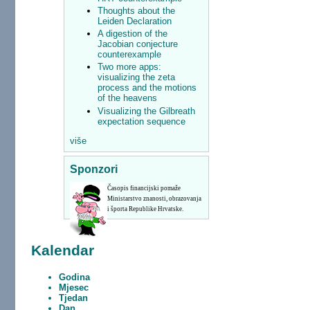
Thoughts about the
Leiden Declaration
A digestion of the
Jacobian conjecture
counterexample
Two more apps:
visualizing the zeta
process and the motions
of the heavens
Visualizing the Gilbreath
expectation sequence
više
Sponzori
Časopis financijski pomaže
Ministarstvo znanosti, obrazovanja
i športa Republike Hrvatske.
Kalendar
Godina
Mjesec
Tjedan
Dan