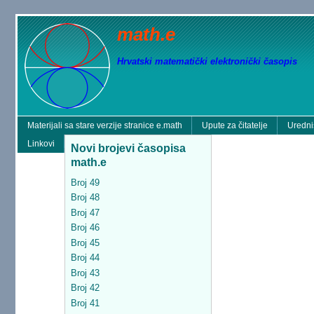
math.e
Hrvatski matematički elektronički časopis
Materijali sa stare verzije stranice e.math
Upute za čitatelje
Uredni
Linkovi
Novi brojevi časopisa
math.e
Broj 49
Broj 48
Broj 47
Broj 46
Broj 45
Broj 44
Broj 43
Broj 42
Broj 41