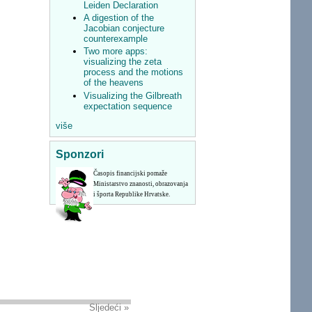
Leiden Declaration
A digestion of the
Jacobian conjecture
counterexample
Two more apps:
visualizing the zeta
process and the motions
of the heavens
Visualizing the Gilbreath
expectation sequence
više
Sponzori
Časopis financijski pomaže
Ministarstvo znanosti, obrazovanja
i športa Republike Hrvatske.
Sljedeći »