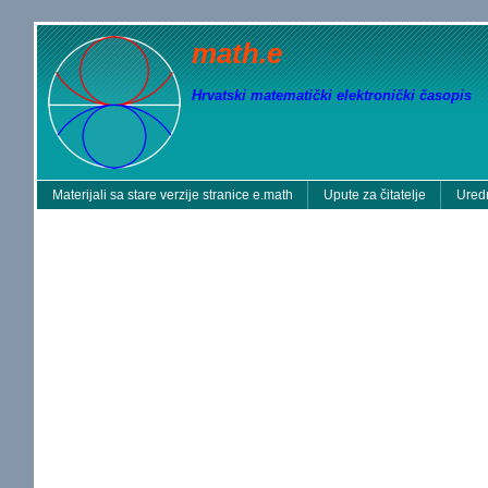
math.e
Hrvatski matematički elektronički časopis
Materijali sa stare verzije stranice e.math
Upute za čitatelje
Uredn