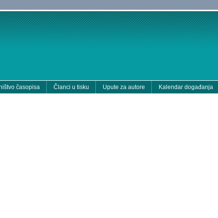
ištvo časopisa
Članci u tisku
Upute za autore
Kalendar događanja