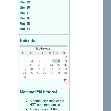
Broj 19
Broj 18
Broj 17
Broj 16
Broj 15
Broj 14
Kalendar
«
»
Kolovoz
P
U
S
Č
P
S
N
1
2
3
4
5
6
7
8
9
10
11
12
13
14
15
16
17
18
19
20
21
22
23
24
25
26
27
28
29
30
31
Matematički blogovi
A partial digestion of the
HRT counterexample
Thoughts about the