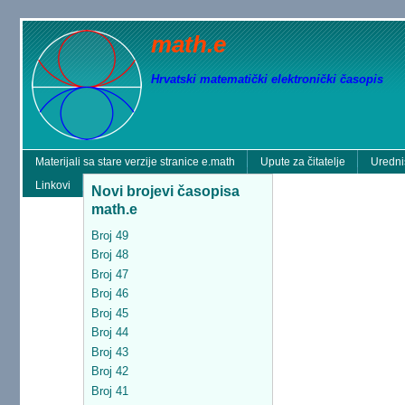
math.e
Hrvatski matematički elektronički časopis
Materijali sa stare verzije stranice e.math
Upute za čitatelje
Uredni
Linkovi
Novi brojevi časopisa
math.e
Broj 49
Broj 48
Broj 47
Broj 46
Broj 45
Broj 44
Broj 43
Broj 42
Broj 41