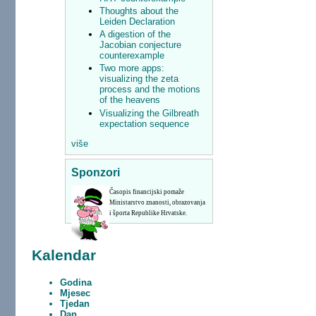
Thoughts about the
Leiden Declaration
A digestion of the
Jacobian conjecture
counterexample
Two more apps:
visualizing the zeta
process and the motions
of the heavens
Visualizing the Gilbreath
expectation sequence
više
Sponzori
Časopis financijski pomaže
Ministarstvo znanosti, obrazovanja
i športa Republike Hrvatske.
Kalendar
Godina
Mjesec
Tjedan
Dan