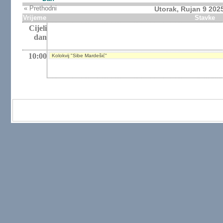
« Prethodni
Utorak, Rujan 9 202
Vrijeme
Stavke
Cijeli
dan
10:00
Kolokvij "Sibe Mardešić"