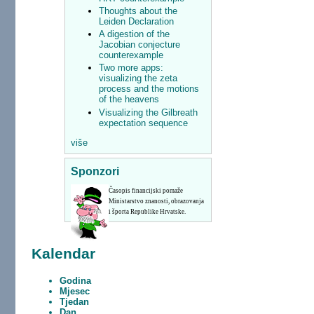
Thoughts about the
Leiden Declaration
A digestion of the
Jacobian conjecture
counterexample
Two more apps:
visualizing the zeta
process and the motions
of the heavens
Visualizing the Gilbreath
expectation sequence
više
Sponzori
Časopis financijski pomaže
Ministarstvo znanosti, obrazovanja
i športa Republike Hrvatske.
Kalendar
Godina
Mjesec
Tjedan
Dan