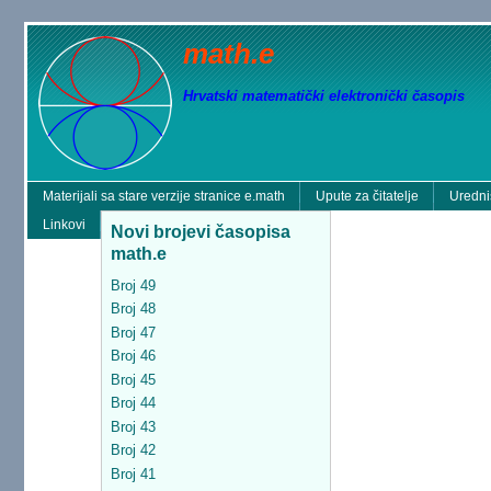
math.e
Hrvatski matematički elektronički časopis
Materijali sa stare verzije stranice e.math
Upute za čitatelje
Uredni
Linkovi
Novi brojevi časopisa
math.e
Broj 49
Broj 48
Broj 47
Broj 46
Broj 45
Broj 44
Broj 43
Broj 42
Broj 41