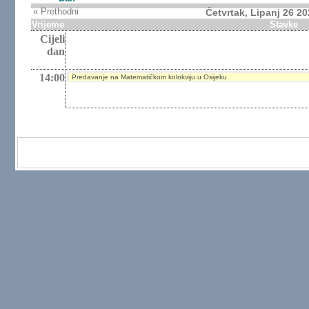
« Prethodni
Četvrtak, Lipanj 26 2
Vrijeme
Stavke
Cijeli
dan
14:00
Predavanje na Matematičkom kolokviju u Osijeku