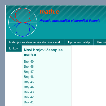
math.e
Hrvatski matematički elektronički časopis
Materijali sa stare verzije stranice e.math
Upute za čitatelje
Uredni
Linkovi
Novi brojevi časopisa
math.e
Broj 49
Broj 48
Broj 47
Broj 46
Broj 45
Broj 44
Broj 43
Broj 42
Broj 41