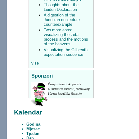
Thoughts about the
Leiden Declaration
A digestion of the
Jacobian conjecture
counterexample
Two more apps:
visualizing the zeta
process and the motions
of the heavens
Visualizing the Gilbreath
expectation sequence
više
Sponzori
Časopis financijski pomaže
Ministarstvo znanosti, obrazovanja
i športa Republike Hrvatske.
Kalendar
Godina
Mjesec
Tjedan
Dan