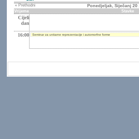
« Prethodni
Ponedjeljak, Siječanj 20
Vrijeme
Stavke
Cijeli
dan
16:00
Seminar za unitarne reprezentacije i automorfne forme