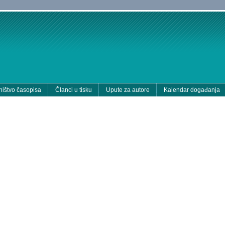
ištvo časopisa
Članci u tisku
Upute za autore
Kalendar događanja