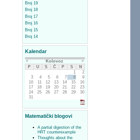
Broj 19
Broj 18
Broj 17
Broj 16
Broj 15
Broj 14
Kalendar
«
»
Kolovoz
P
U
S
Č
P
S
N
1
2
3
4
5
6
7
8
9
10
11
12
13
14
15
16
17
18
19
20
21
22
23
24
25
26
27
28
29
30
31
Matematički blogovi
A partial digestion of the
HRT counterexample
Thoughts about the