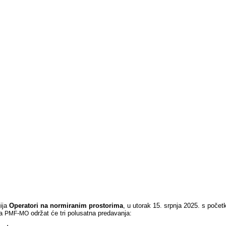
gija
Operatori na normiranim prostorima
, u utorak 15. srpnja 2025. s poče
ja
-
održat će tri polusatna predavanja:
PMF
MO