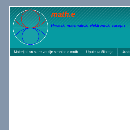
math.e
Hrvatski matematički elektronički časopis
Materijali sa stare verzije stranice e.math
Upute za čitatelje
Uredn