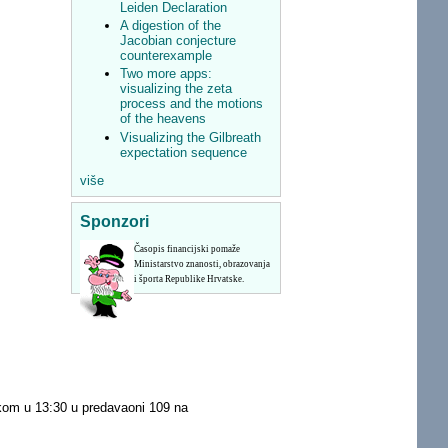
Leiden Declaration
A digestion of the
Jacobian conjecture
counterexample
Two more apps:
visualizing the zeta
process and the motions
of the heavens
Visualizing the Gilbreath
expectation sequence
više
Sponzori
Časopis financijski pomaže
Ministarstvo znanosti, obrazovanja
i športa Republike Hrvatske.
tkom u 13:30 u predavaoni 109 na