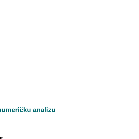
 numeričku analizu
om: