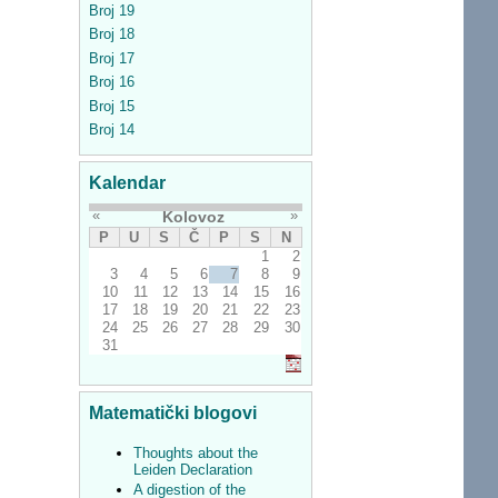
Broj 19
Broj 18
Broj 17
Broj 16
Broj 15
Broj 14
Kalendar
«
»
Kolovoz
P
U
S
Č
P
S
N
1
2
3
4
5
6
7
8
9
10
11
12
13
14
15
16
17
18
19
20
21
22
23
24
25
26
27
28
29
30
31
Matematički blogovi
Thoughts about the
Leiden Declaration
A digestion of the