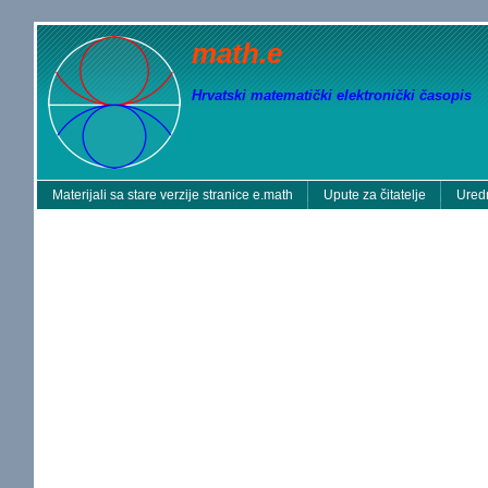
math.e
Hrvatski matematički elektronički časopis
Materijali sa stare verzije stranice e.math
Upute za čitatelje
Uredn