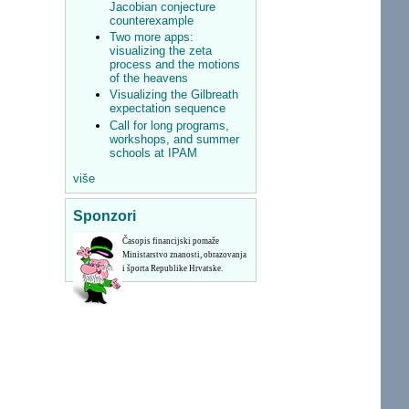
Jacobian conjecture
counterexample
Two more apps:
visualizing the zeta
process and the motions
of the heavens
Visualizing the Gilbreath
expectation sequence
Call for long programs,
workshops, and summer
schools at IPAM
više
Sponzori
Časopis financijski pomaže
Ministarstvo znanosti, obrazovanja
i športa Republike Hrvatske.