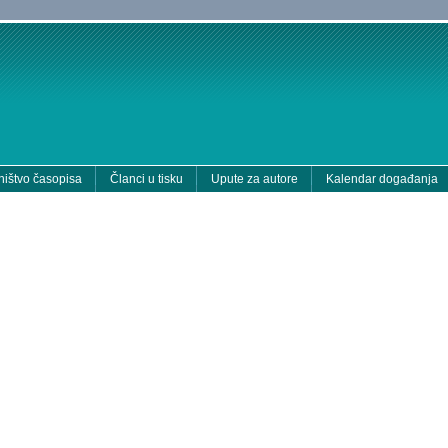
ištvo časopisa
Članci u tisku
Upute za autore
Kalendar događanja