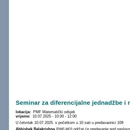
Seminar za diferencijalne jednadžbe i
lokacija:
PMF Matematički odsjek
vrijeme:
10.07.2025 -
10:00
-
12:00
U četvrtak 10.07.2025. s početkom u 10 sati u predavaonici 109
Abhishek Balakrishna
(
-
) održat će predavanje pod naslov
PMF
MO