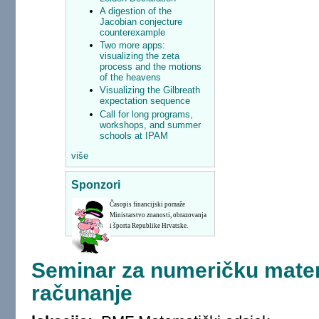
A digestion of the
Jacobian conjecture
counterexample
Two more apps:
visualizing the zeta
process and the motions
of the heavens
Visualizing the Gilbreath
expectation sequence
Call for long programs,
workshops, and summer
schools at IPAM
više
Sponzori
Časopis financijski pomaže
Ministarstvo znanosti, obrazovanja
i športa Republike Hrvatske.
Seminar za numeričku mate
računanje