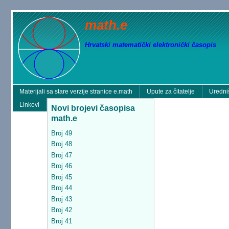
math.e
Hrvatski matematički elektronički časopis
Materijali sa stare verzije stranice e.math
Upute za čitatelje
Uredni
Linkovi
Novi brojevi časopisa
math.e
Broj 49
Broj 48
Broj 47
Broj 46
Broj 45
Broj 44
Broj 43
Broj 42
Broj 41