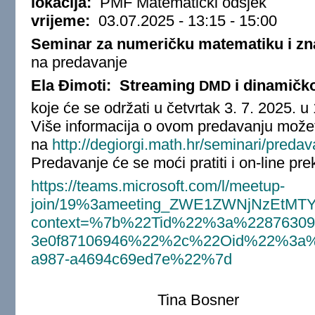
lokacija:
PMF Matematički odsjek
vrijeme:
03.07.2025 -
13:15
-
15:00
Seminar za numeričku matematiku i zn
na predavanje
Ela Đimoti: Streaming
i dinamičk
DMD
koje će se održati u četvrtak 3. 7. 2025. 
Više informacija o ovom predavanju može
na
http://degiorgi.math.hr/seminari/pred
Predavanje će se moći pratiti i on-line pre
https://teams.microsoft.com/l/meetup-
join/19%3ameeting_ZWE1ZWNjNzEtM
context=%7b%22Tid%22%3a%22876309ef
3e0f87106946%22%2c%22Oid%22%3a%2
a987-a4694c69ed7e%22%7d
Tina Bosner