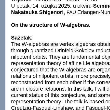
U petak, 14. ožujka 2025. u okviru
Semina
Nakatsuka Shigenori
,
Erlangen-Nurn
FAU
On the structure of W-algebras.
Sažetak:
The W-algebras are vertex algebras obtain
through quantized Drinfeld-Sokolov reduc
nilpotent orbits. They are fundamental obj
representation theory of affine Lie algebra
conjectured that the W-algebras are organ
relations of nilpotent orbits: more precis
reconstructed from each other if the corre
are in closure relations. In this talk, I will
current status of this conjecture, and some
representation theory. The talk is based on
Creutzig-Fasquel-Linshaw, and Fasquel-K