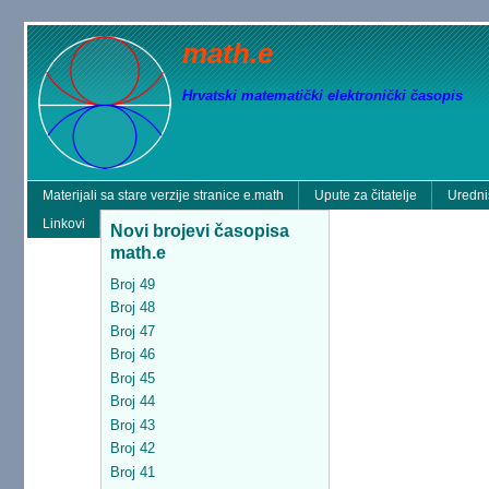
math.e
Hrvatski matematički elektronički časopis
Materijali sa stare verzije stranice e.math
Upute za čitatelje
Uredni
Linkovi
Novi brojevi časopisa
math.e
Broj 49
Broj 48
Broj 47
Broj 46
Broj 45
Broj 44
Broj 43
Broj 42
Broj 41