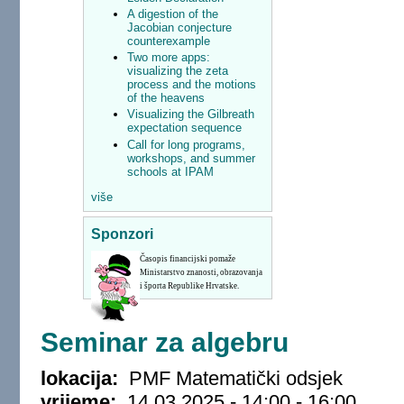
A digestion of the
Jacobian conjecture
counterexample
Two more apps:
visualizing the zeta
process and the motions
of the heavens
Visualizing the Gilbreath
expectation sequence
Call for long programs,
workshops, and summer
schools at IPAM
više
Sponzori
Časopis financijski pomaže
Ministarstvo znanosti, obrazovanja
i športa Republike Hrvatske.
Seminar za algebru
lokacija:
PMF Matematički odsjek
vrijeme:
14.03.2025 -
14:00
-
16:00