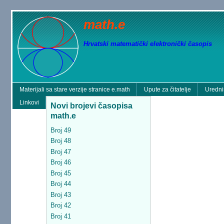
math.e
Hrvatski matematički elektronički časopis
Materijali sa stare verzije stranice e.math
Upute za čitatelje
Uredni
Linkovi
Novi brojevi časopisa
math.e
Broj 49
Broj 48
Broj 47
Broj 46
Broj 45
Broj 44
Broj 43
Broj 42
Broj 41