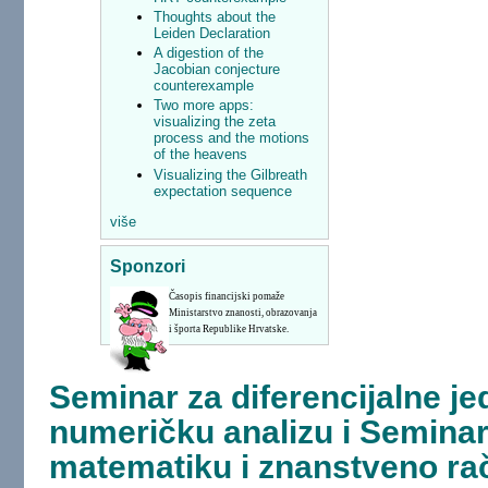
Thoughts about the
Leiden Declaration
A digestion of the
Jacobian conjecture
counterexample
Two more apps:
visualizing the zeta
process and the motions
of the heavens
Visualizing the Gilbreath
expectation sequence
više
Sponzori
Časopis financijski pomaže
Ministarstvo znanosti, obrazovanja
i športa Republike Hrvatske.
Seminar za diferencijalne je
numeričku analizu i Semina
matematiku i znanstveno ra