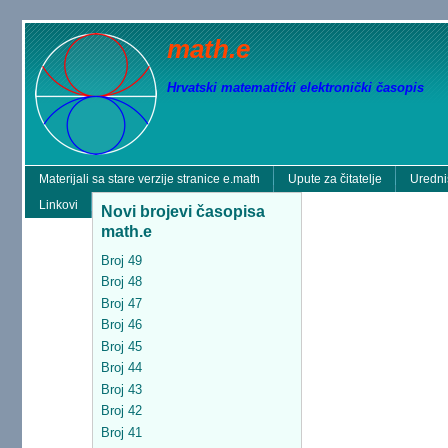
math.e
Hrvatski matematički elektronički časopis
Materijali sa stare verzije stranice e.math
Upute za čitatelje
Uredni
Linkovi
Novi brojevi časopisa
math.e
Broj 49
Broj 48
Broj 47
Broj 46
Broj 45
Broj 44
Broj 43
Broj 42
Broj 41