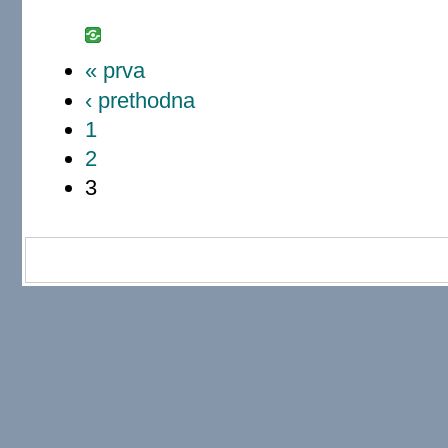
« prva
‹ prethodna
1
2
3