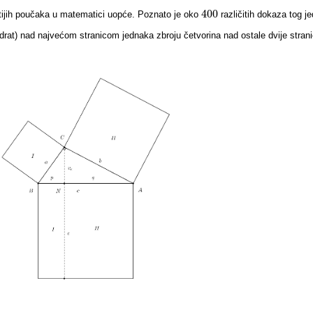
400
znatijih poučaka u matematici uopće. Poznato je oko
različitih dokaza tog 
400
drat) nad najvećom stranicom jednaka zbroju četvorina nad ostale dvije stranic