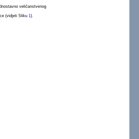
jednostavno veličanstvenog
e (vidjeti Sliku
1
).