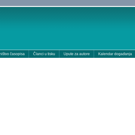
ištvo časopisa
Članci u tisku
Upute za autore
Kalendar događanja