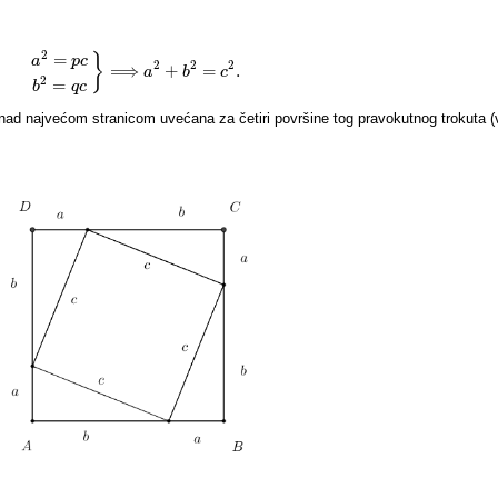
2
=
}
a
p
c
2
2
2
⟹
+
=
.
a
2
=
p
c
b
2
=
q
c
}
⟹
a
a
2
+
b
b
2
=
c
2
.
c
2
=
b
q
c
 nad najvećom stranicom uvećana za četiri površine tog pravokutnog trokuta (v