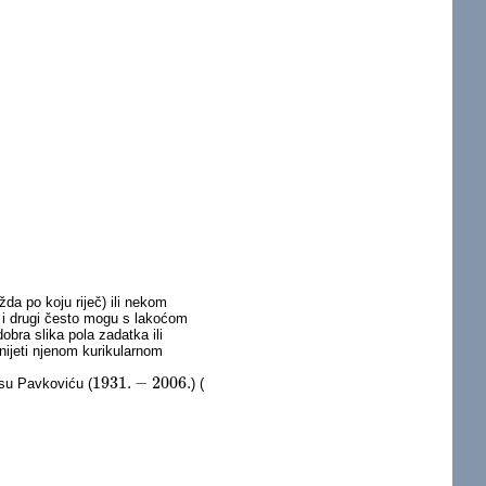
da po koju riječ) ili nekom
ci i drugi često mogu s lakoćom
dobra slika pola zadatka ili
nijeti njenom kurikularnom
1931.
−
2006.
risu Pavkoviću (
) (
1931.
−
2006.