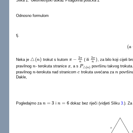
Slika 2:
Geometrijski dokaz Pitagorina poučka 2
Odnosno formulom
tj.
(
a
2
2
π
π
△
(
)
−
)
Neka je
trokut s kutom
( ili
, za bilo koji cijeli br
△
(
n
)
n
π
π
−
2
π
n
2
π
n
)
n
n
pravilnog
- terokuta stranice
, a s
površinu takvog trokuta
n
n
x
x
P
P
△
(
n
)
△
(
)
n
pravilnog
-terokuta nad stranicom
trokuta uvećana za
površina
n
n
c
c
n
n
Dakle,
=
3
=
6
Pogledajmo za
i
dokaz bez riječi (vidjeti Sliku
3
.). Z
n
n
=
3
n
n
=
6