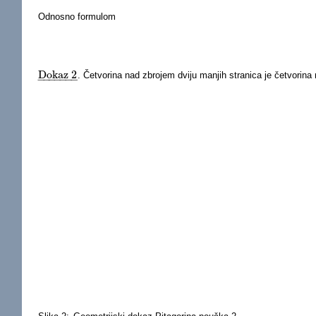
Odnosno formulom
Dokaz 2
. Četvorina nad zbrojem dviju manjih stranica je četvorina
Dokaz 2
_
−
−
−
−
−
−
−