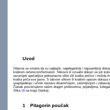
Uvod
Odavna se smatra da su najljepši, najelegantniji i najuvjerljiviji d
kratkom rečenicom/formulom. Slikovni ili vizualni dokazi se još kolo
razumijeti upečatljive jednostavne slike i/ili kratke pričice i možda ih
kratka priča-sve jasno. S takvom slikom ili kratkim opisom dokaza m
unaprijeđenju i učiniti nastavu dinamičnijom, zanimljivijom i zaba
Članak posvećujemo našim dragim profesorima, prijateljima, kolega
Slika
16
na kraju članka).
1
Pitagorin poučak