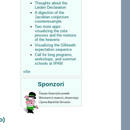
Thoughts about the
Leiden Declaration
A digestion of the
Jacobian conjecture
counterexample
Two more apps:
visualizing the zeta
process and the motions
of the heavens
Visualizing the Gilbreath
expectation sequence
Call for long programs,
workshops, and summer
schools at IPAM
više
Sponzori
Časopis financijski pomaže
Ministarstvo znanosti, obrazovanja
i športa Republike Hrvatske.
o)