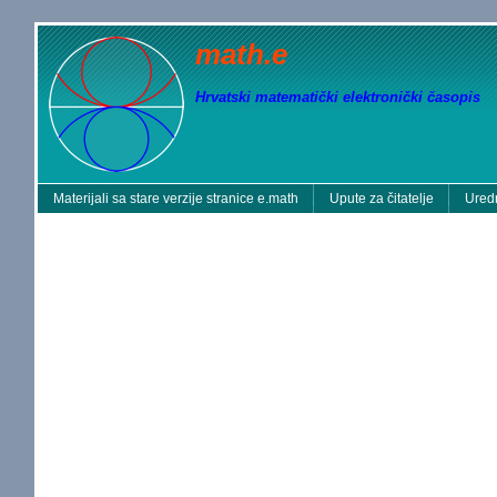
math.e
Hrvatski matematički elektronički časopis
Materijali sa stare verzije stranice e.math
Upute za čitatelje
Uredn