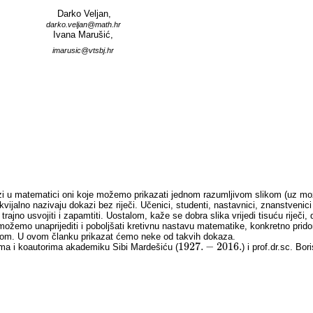
Darko Veljan,
darko.veljan@math.hr
Ivana Marušić,
imarusic@vtsbj.hr
okazi u matematici oni koje možemo prikazati jednom razumljivom slikom (uz mož
kvijalno nazivaju dokazi bez riječi. Učenici, studenti, nastavnici, znanstveni
 trajno usvojiti i zapamtiti. Uostalom, kaže se dobra slika vrijedi tisuću riječi, 
ožemo unaprijediti i poboljšati kretivnu nastavu matematike, konkretno prido
vnijom. U ovom članku prikazat ćemo neke od takvih dokaza.
1927.
−
2016.
ma i koautorima akademiku Sibi Mardešiću (
) i prof.dr.sc. Bo
1927.
−
2016.