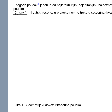
1
Pitagorin poučak
jedan je od najistaknutijih, najcitiranijih i najpo
poučka.
Dokaz 1
. Hrvatski rečeno, u pravokutnom je trokutu četvorina (kva
Dokaz 1
_
−
−
−
−
−
−
−
Slika 1:
Geometrijski dokaz Pitagorina poučka 1