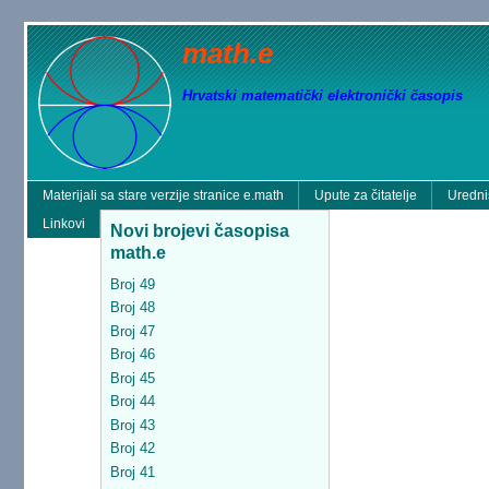
math.e
Hrvatski matematički elektronički časopis
Materijali sa stare verzije stranice e.math
Upute za čitatelje
Uredni
Linkovi
Novi brojevi časopisa
math.e
Broj 49
Broj 48
Broj 47
Broj 46
Broj 45
Broj 44
Broj 43
Broj 42
Broj 41