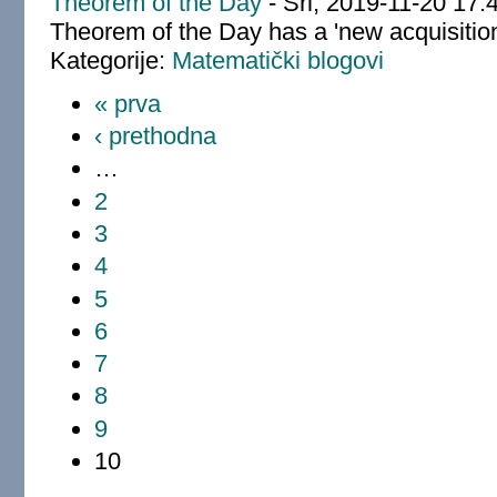
Theorem of the Day
-
Sri, 2019-11-20 17:
Theorem of the Day has a 'new acquisition':
Kategorije:
Matematički blogovi
« prva
‹ prethodna
…
2
3
4
5
6
7
8
9
10